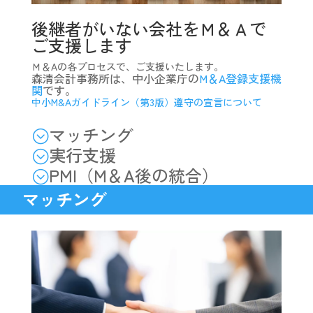
後継者がいない会社をＭ＆Ａで
ご支援します
Ｍ＆Aの各プロセスで、ご支援いたします。
森清会計事務所は、中小企業庁の
M＆A登録支援機
関
です。
中小M&Aガイドライン（第3版）遵守の宣言について
マッチング
;
実行支援
;
PMI（M＆A後の統合）
;
マッチング